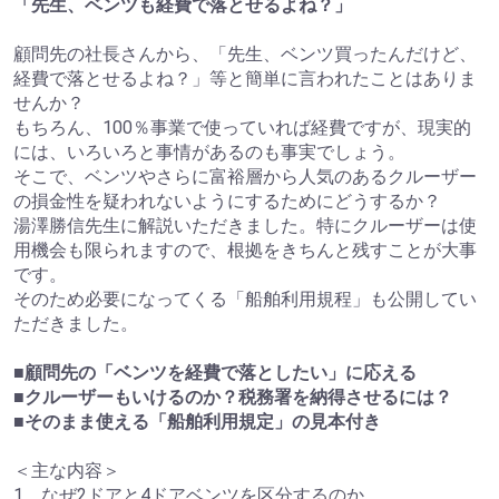
「先生、ベンツも経費で落とせるよね？」
顧問先の社長さんから、「先生、ベンツ買ったんだけど、
経費で落とせるよね？」等と簡単に言われたことはありま
せんか？
もちろん、100％事業で使っていれば経費ですが、現実的
には、いろいろと事情があるのも事実でしょう。
そこで、ベンツやさらに富裕層から人気のあるクルーザー
の損金性を疑われないようにするためにどうするか？
湯澤勝信先生に解説いただきました。特にクルーザーは使
用機会も限られますので、根拠をきちんと残すことが大事
です。
そのため必要になってくる「船舶利用規程」も公開してい
ただきました。
■顧問先の「ベンツを経費で落としたい」に応える
■クルーザーもいけるのか？税務署を納得させるには？
■そのまま使える「船舶利用規定」の見本付き
＜主な内容＞
1．なぜ2ドアと4ドアベンツを区分するのか