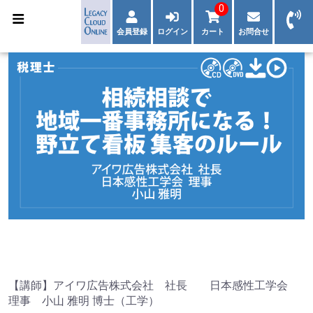
0
会員登録
ログイン
カート
お問合せ
【講師】アイワ広告株式会社 社長 日本感性工学会
理事 小山 雅明 博士（工学）