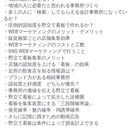
・地域の人に必要だと思われる事務所づくり
・多くの人に「検索」してもらえる会計事務所になってい
るか？
・圧倒的認知度を野立て看板で作れるか？
・WEBマーケティングのメリット・デメリット
・販促施策ごとの店舗集客効果
・WEBマーケティングのコストと工数
・SNS WEBマーケティングで行うこと
・野立て看板集客のメリット
・店舗の認知度を上げる「看板」の効果
・近所の飲食店を知る情報源は？
・ブランド力がある相続事務所
・認知度と好感度 どちらが優先？
・事務所の価値を伝える野立て看板
・野立て看板によって拡大した診療圏
・看板を集客装置にする「三段階確率論」
・発見確率・魅力確率・IN誘導確率
・さらに記憶に残すための動画広告
・野立て看板は条件によって損金計上できる