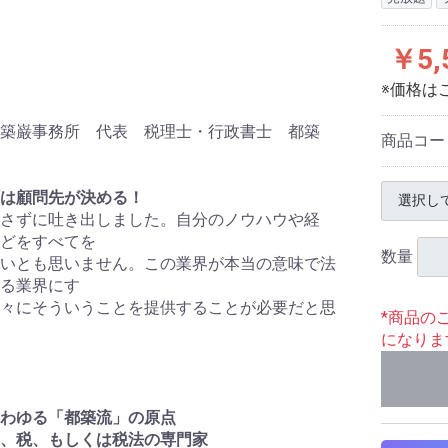
￥5,
※価格は
築巌事務所 代表 税理士・行政書士 都築
商品コー
は顧問先が決める！
さずに吐き出しました。自分のノウハウや経
どをすべてを
数量
いとも思いません。この業界が本当の意味で法
る業界にす
々にそういうことを提供することが必要だと思
*商品の
になりま
わゆる「都築流」の原点
、税、もしくは税法の専門家