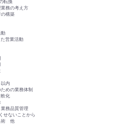
への転換
型業務の考え方
所の構築
活動
した営業活動
棚
用
は
％以内
のための業務体制
柔軟化
除
と業務品質管理
尽くせないことから
収集術 他