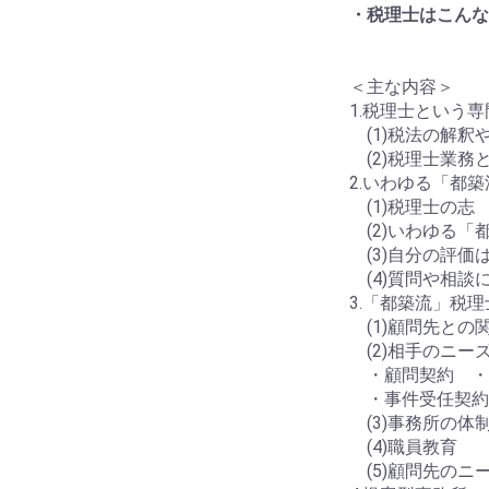
・税理士はこんな
＜主な内容＞
1.税理士という
(1)税法の解釈
(2)税理士業務
2.いわゆる「都
(1)税理士の志
(2)いわゆる「
(3)自分の評価
(4)質問や相談
3.「都築流」税
(1)顧問先との
(2)相手のニー
・顧問契約 ・
・事件受任契約
(3)事務所の
(4)職員教育
(5)顧問先のニ