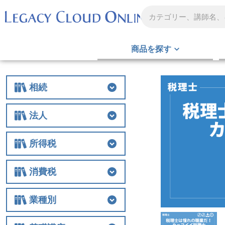
商品を探す
相続
相続
相続税
贈与
財産評価
事業承継
不動産
生前対策
税務調査
その他
法人
法人
法人税
経費
役員関連
特例
組織再編
解散・清算
税務調査
その他
所得税
所得税
所得税
譲渡
税務調査
その他
消費税
消費税
消費税
税務調査
その他
業種別
業種別
医業
農業
非営利法人
介護
税務調査
その他の業種