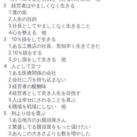
2 経営者はやましくなく生きる
1.運の垢
2.人生の目的
3.社長としてやましくなく生きること
4.心を整える 他
3 10％損をして生きる
1.ある工務店の社長、世知辛く生きてきた
2.10％損をする
3.少し損をして生きる 他
4 人として立つ
1.ある医療関係の会社
2.会社に刀を持ち込まない
3.経営者の醍醐味
4.経営者として良き人生を目指す
5.人は幸せにされることを喜ぶ
6.職場を戦場にしない 他
5 利より信を選ぶ
1.ある地方のお饅頭屋さん
2.繁盛してる饅頭屋をもっと儲けたい
3.あんこの大きさよりも数を増やした