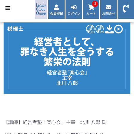
0
会員登録
ログイン
カート
お問合せ
【講師】経営者塾「楽心会」主宰 北川 八郎 氏