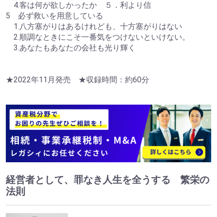
4.客は何が欲しかったか ５．利より信
5 必ず救いを用意している
1.八方塞がりはあるけれども、十方塞がりはない
2.順調なときにこそ一番気をつけないといけない。
3.あなたもあなたの会社も光り輝く
★2022年11月発売 ★収録時間：約60分
経営者として、罪なき人生を全うする 繁栄の
法則