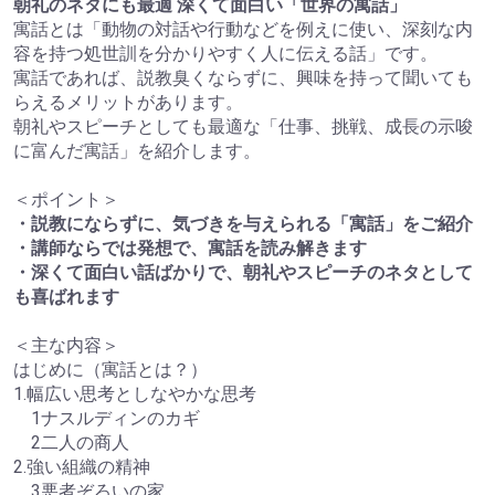
朝礼のネタにも最適 深くて面白い「世界の寓話」
寓話とは「動物の対話や行動などを例えに使い、深刻な内
容を持つ処世訓を分かりやすく人に伝える話」です。
寓話であれば、説教臭くならずに、興味を持って聞いても
らえるメリットがあります。
朝礼やスピーチとしても最適な「仕事、挑戦、成長の示唆
に富んだ寓話」を紹介します。
＜ポイント＞
・説教にならずに、気づきを与えられる「寓話」をご紹介
・講師ならでは発想で、寓話を読み解きます
・深くて面白い話ばかりで、朝礼やスピーチのネタとして
も喜ばれます
＜主な内容＞
はじめに（寓話とは？）
1.幅広い思考としなやかな思考
1ナスルディンのカギ
2二人の商人
2.強い組織の精神
3悪者ぞろいの家