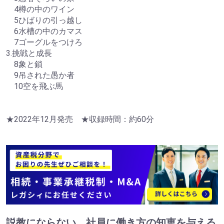
4樽の中のワイン
5ひばりの引っ越し
6水槽の中のカマス
7ゴーグルをつけろ
3.挑戦と成長
8象と鎖
9吊された愚か者
10空を飛ぶ馬
★2022年12月発売 ★収録時間：約60分
説教にならない 社員に働き方の知恵を与える