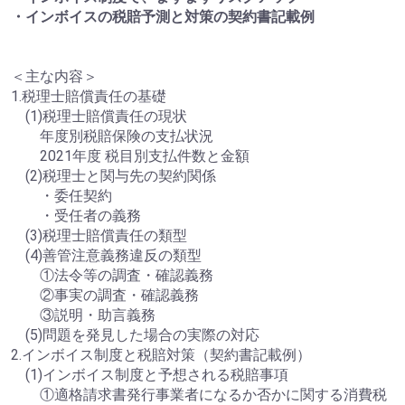
・インボイスの税賠予測と対策の契約書記載例
＜主な内容＞
1.税理士賠償責任の基礎
(1)税理士賠償責任の現状
年度別税賠保険の支払状況
2021年度 税目別支払件数と金額
(2)税理士と関与先の契約関係
・委任契約
・受任者の義務
(3)税理士賠償責任の類型
(4)善管注意義務違反の類型
①法令等の調査・確認義務
②事実の調査・確認義務
③説明・助言義務
(5)問題を発見した場合の実際の対応
2.インボイス制度と税賠対策（契約書記載例）
(1)インボイス制度と予想される税賠事項
①適格請求書発行事業者になるか否かに関する消費税