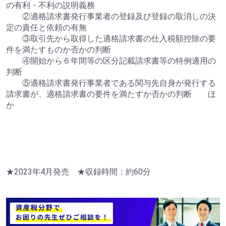
の有利・不利の説明義務
②適格請求書発行事業者の登録及び登録の取消しの決
定の責任と依頼の有無
③取引先から取得した適格請求書の仕入税額控除の要
件を満たすものか否かの判断
④開始から６年間等の区分記載請求書等の特例適用の
判断
⑤適格請求書発行事業者である関与先自身が発行する
請求書が、適格請求書の要件を満たすか否かの判断 ほ
か
★2023年4月発売 ★収録時間：約60分