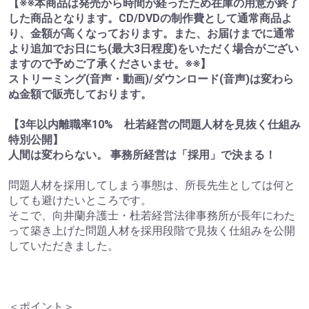
【※※本商品は発売から時間が経ったため在庫の用意が終了
した商品となります。CD/DVDの制作費として通常商品よ
り、金額が高くなっております。また、お届けまでに通常
より追加でお日にち(最大3日程度)をいただく場合がござい
ますので予めご了承くださいませ。※※】
ストリーミング(音声・動画)/ダウンロード(音声)は変わら
ぬ金額で販売しております。
【3年以内離職率10% 杜若経営の問題人材を見抜く仕組み
特別公開】
人間は変わらない。 事務所経営は「採用」で決まる！
問題人材を採用してしまう事態は、所長先生としては何と
しても避けたいところです。
そこで、向井蘭弁護士・杜若経営法律事務所が長年にわた
って築き上げた問題人材を採用段階で見抜く仕組みを公開
していただきました。
＜ポイント＞