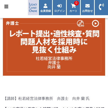
0
会員登録
ログイン
カート
お問合せ
【講師】杜若経営法律事務所 弁護士 向井 蘭 氏