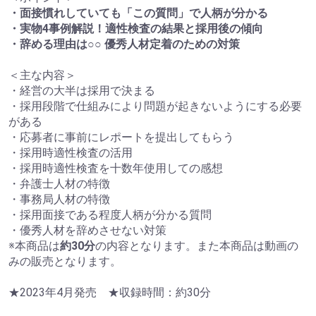
・面接慣れしていても「この質問」で人柄が分かる
・実物4事例解説！適性検査の結果と採用後の傾向
・辞める理由は○○ 優秀人材定着のための対策
＜主な内容＞
・経営の大半は採用で決まる
・採用段階で仕組みにより問題が起きないようにする必要
がある
・応募者に事前にレポートを提出してもらう
・採用時適性検査の活用
・採用時適性検査を十数年使用しての感想
・弁護士人材の特徴
・事務局人材の特徴
・採用面接である程度人柄が分かる質問
・優秀人材を辞めさせない対策
※本商品は
約30分
の内容となります。また本商品は動画の
みの販売となります。
★2023年4月発売 ★収録時間：約30分