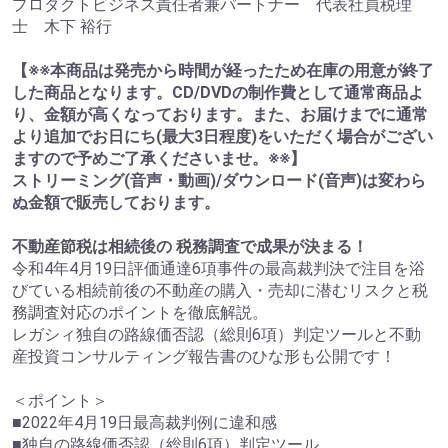
プロダクトビジネス責任者兼パートナー 代表社員税理
士 木下 裕行
【※※本商品は発売から時間が経ったため在庫の用意が終了
した商品となります。CD/DVDの制作費として通常商品よ
り、金額が高くなっております。また、お届けまでに通常
より追加でお日にち(最大3日程度)をいただく場合がござい
ますので予めご了承くださいませ。※※】
ストリーミング(音声・動画)/ダウンロード(音声)は変わら
ぬ金額で販売しております。
不動産節税は相続後の 税務調査で成果が決まる！
令和4年4月19日評価通達6項事件の最高裁判決で注目を浴
びている相続前後の不動産の購入・売却に潜むリスクと税
務調査対応のポイントを徹底解説。
レガシィ独自の路線価否認（総則6項）判定ツールと不動
産投資コンサルティング報告書のひな形も公開です！
＜ポイント＞
■2022年4月19日最高裁判例に違和感
■独自の路線価否認（総則6項）判定ツール