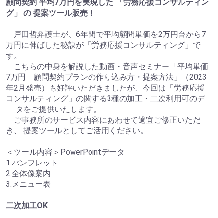
顧問契約 平均7万円を実現した 「労務応援コンサルティン
グ」 の 提案ツール販売！
戸田哲弁護士が、6年間で平均顧問単価を2万円台から7
万円に伸ばした秘訣が「労務応援コンサルティング」で
す。
こちらの中身を解説した動画・音声セミナー「平均単価
7万円 顧問契約プランの作り込み方・提案方法」（2023
年2月発売）も好評いただきましたが、今回は「労務応援
コンサルティング」の関する3種の加工・二次利用可のデ
ー タをご提供いたします。
ご事務所のサービス内容にあわせて適宜ご修正いただ
き、 提案ツールとしてご活用ください。
＜ツール内容＞PowerPointデータ
1.パンフレット
2.全体像案内
3.メニュー表
二次加工OK