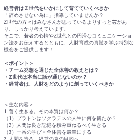
経営者はＺ世代をいかにして育てていくべきか
「辞めさせない為に」指導していませんか？
Z世代の方々はみなさんが思っているよりずっと芯があ
り、しっかり考えています。
そこで、若者の心情やZ世代との円滑なコミュニケーショ
ン法をお伝えするとともに、人財育成の真髄を学ぶ特別な
機会をご提供します！
＜ポイント＞
・チーム発想を通じた全体善の教えとは？
・Z世代は本当に話が通じないのか？
・経営者は、人財をどのように創っていくべきか
＜主な内容＞
1. 善く生きる。その本質は何か？
（1）プラトンはソクラテスの人生に何を観たか？
（2）人間は良き記憶を積み重ねるべく生きる
（3）一番の学び＝全体善を最幸にする
2. 人間を造る。経営の真の目的へ