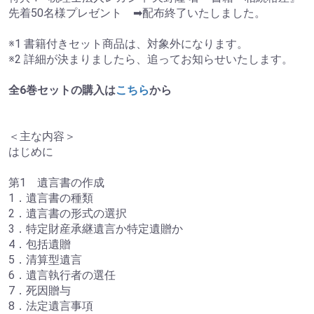
先着50名様プレゼント ➡配布終了いたしました。
※1 書籍付きセット商品は、対象外になります。
※2 詳細が決まりましたら、追ってお知らせいたします。
全6巻セットの購入は
こちら
から
＜主な内容＞
はじめに
第1 遺言書の作成
1．遺言書の種類
2．遺言書の形式の選択
3．特定財産承継遺言か特定遺贈か
4．包括遺贈
5．清算型遺言
6．遺言執行者の選任
7．死因贈与
8．法定遺言事項