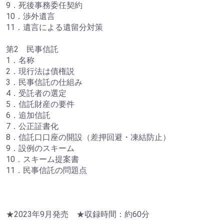
9．死後事務委任契約
10．渉外遺言
11．遺言による遺留分対策
第2 民事信託
1．名称
2．現行法は債権説
3．民事信託の仕組み
4．受託者の選定
5．信託財産の要件
6．追加信託
7．公正証書化
8．信託口口座の開設（差押回避・凍結防止）
9．設例のスキーム
10．スキーム提案書
11．民事信託の問題点
★2023年9月発売 ★収録時間：約60分