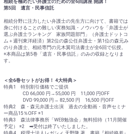
相続を極めたい弁護士のための全6回講座 開講！
第5回 遺言・民事信託
相続分野に注力したい弁護士の先生方に向けて、書籍では
身に付けることの難しい実務知識・ノウハウを「弁護士が
選ぶ弁護士ランキング 家族問題部門」（弁護士ドットコ
ム＋週刊東洋経済）第2位の森公任弁護士・第1位の森元み
のり弁護士、相続専門の元木翼司法書士が全6回で伝授。
※本商品は第5巻「遺言・民事信託」のみの収録となりま
す。
＜全6巻セットがお得！ 4大特典＞
特典1 特別割引価格でご提供
CD 66,000 円→55,000 円 11,000 円OFF
DVD 99,000 円→ 82,500 円 16,500 円OFF
特典2 森・森元弁護士出演 過去の全動画・音声セミナ
ー商品15％OFF ※1
特典3 森法律事務所「WEB勉強会」無料招待（11月開催
予定） ※2 ➡受付は終了いたしました。
特典4 税理士法人レガシィ 天野隆 著 書籍『相続格差』