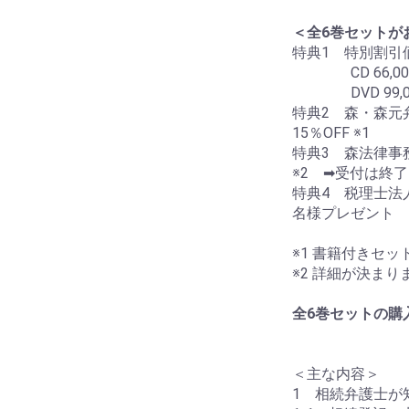
＜全6巻セットが
特典1 特別割
CD 66,000 円
DVD 99,000 
特典2 森・森元
15％OFF ※1
特典3 森法律事
※2 ➡受付は終
特典4 税理士法
名様プレゼント 
※1 書籍付きセ
※2 詳細が決ま
全6巻セットの購
＜主な内容＞
1 相続弁護士が