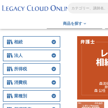
商品を探す
相続
相続
相続税
贈与
財産評価
事業承継
不動産
生前対策
税務調査
その他
法人
法人
法人税
経費
役員関連
特例
組織再編
解散・清算
税務調査
その他
所得税
所得税
所得税
譲渡
税務調査
その他
消費税
消費税
消費税
税務調査
その他
業種別
業種別
医業
農業
非営利法人
介護
税務調査
その他の業種