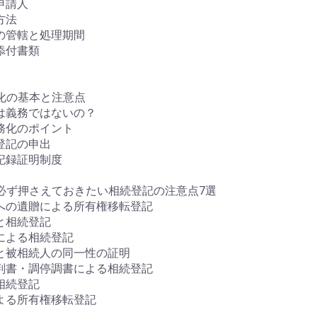
申請人
方法
記の管轄と処理期間
添付書類
化の基本と注意点
記は義務ではないの？
義務化のポイント
告登記の申出
産記録証明制度
必ず押さえておきたい相続登記の注意点7選
外への遺贈による所有権移転登記
贈と相続登記
分による相続登記
人と被相続人の同一性の証明
審判書・調停調書による相続登記
相続登記
による所有権移転登記