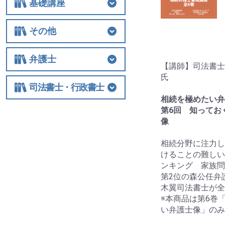
基礎講座
基礎講座
相続税
法人関連
その他
その他
士業経営
国際税務
保険
税制改正全般
ビジネス
借地権
弁護士
【講師】司法書士
氏
弁護士
相続
交通事故
離婚
労働
不動産・建築
債権回収
民事訴訟
顧客対応・顧問契約
事務所経営・運営
その他
司法書士・行政書士
相続を極めたい弁
司法書士・行政書士
第6回 知ってお
像
相続分野に注力し
けることの難しい
ンキング 家族問
第2位の森公任弁
木翼司法書士が全
※本商品は第6巻
い弁護士像」のみ