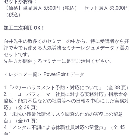
セットがお得！
【価格】単品購入 5,500円（税込） セット購入 33,000円
（税込）
加工二次利用 OK！
向井先生の数多くのセミナーの中から、特に受講者から好
評で今でも使える人気労務セミナーレジュメデータ 7 選の
セットです。
先生方が開催するセミナーに是非ご活用ください。
＜レジュメ一覧＞ PowerPoint データ
1.「パワーハラスメント予防・対応について」（全 38 頁）
2.「「ローパフォーマー社員に対する実務対応」指示命令
違反・能力不足などの社員等への日報を中心にした実務対
応」（全 39 頁）
3.「未払い残業代請求リスク回避のための実務上の留意
点」（全 61 頁）
4.「メンタル不調による休職社員対応の留意点」（全 45
頁）