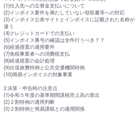
(1)仕入先への立替金支払いについて
(2)インボイス要件を満たしていない領収書等への対応
(3)インボイス公表サイトとインボイスに記載された名称が
違う
(4)クレジットカードでの支払い
(5)インボイス番号の確認は全件行うべき？？
(6)経過措置の適用要件
(7)免税事業者への消費税支払
(8)経過措置の会計処理
(9)出張旅費特例と公共交通機関特例
(10)簡易インボイスの対象事業
2.決算・申告時の注意点
(1)令和５年度の基準期間課税売上高の算出
(2)２割特例の適用判断
(3)２割特例と簡易課税との適用関係