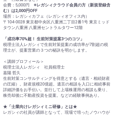
会費：5,000円
※レガシィクラウド会員の方（新規登録含
む）は2,000円OFF
場所：レガシィカフェ（レガシィオフィス内）
〒104-0028 東京都中央区八重洲二丁目2番1号 東京ミッド
タウン八重洲 八重洲セントラルタワー12階
「成功率70%超！ 生前対策提案3つのコツ」
税理士法人レガシィで生前対策提案の成功率が7割超の税
理士が、提案営業の３つの秘訣を明かします。
＜講師プロフィール＞
税理士法人レガシィ 社員税理士
嘉陽 哲久
生前対策コンサルティングを得意とする（遺言・相続財産
の圧縮）。財産規模20億超。遺言の相談を入口に相続事前
詳細評価をお手伝い。並行して上場株運用の相談も乗り、
株売却後に不動産投資を提案。などの経験事例あり。
★「士業向けレガシィミニ研修」とは★
レガシィの社員が講師となって、現場で培ったノウハウが