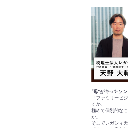
“母”がキｰパｰ
「ファミリービジ
くか。
極めて個別的なこ
か。
そこでレガシィ天