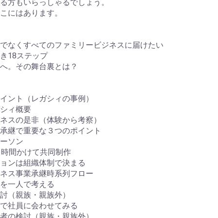
る方もいらっしゃるでしょう。
こにはあります。
でなくすべてのファミリービジネスに届けたい
き18ステップ
へ。その舞台裏とは？
イント（レガシィの事例）
シィ概要
ネスの是非（体験から考察）
承継で重要な３つのポイント
ーソン
を時間かけて共同制作
ョンは組織体制で決まる
ネス事業承継時系列フロー
を一人で考える
討（親族・親族外）
で社員に会わせてみる
者の検討（親族・親族外）