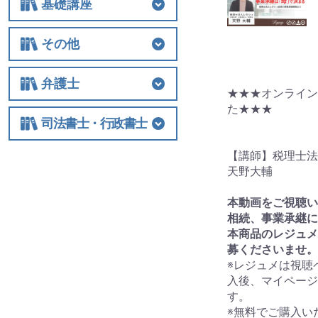
基礎講座
基礎講座
相続税
法人関連
その他
その他
士業経営
国際税務
保険
税制改正全般
ビジネス
借地権
弁護士
★★★オンライン
た★★★
弁護士
相続
交通事故
離婚
労働
不動産・建築
債権回収
民事訴訟
顧客対応・顧問契約
事務所経営・運営
その他
司法書士・行政書士
司法書士・行政書士
【講師】税理士
天野大輔
本動画をご視聴い
相続、事業承継に
本商品のレジュメ
募くださいませ。
※レジュメは視聴
入後、マイページ
す。
※無料でご購入い