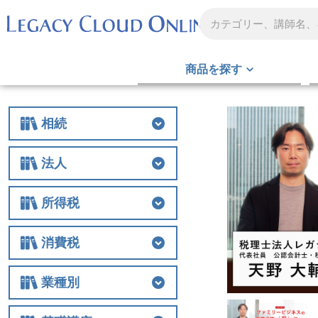
商品を探す
相続
相続
相続税
贈与
財産評価
事業承継
不動産
生前対策
税務調査
その他
法人
法人
法人税
経費
役員関連
特例
組織再編
解散・清算
税務調査
その他
所得税
所得税
所得税
譲渡
税務調査
その他
消費税
消費税
消費税
税務調査
その他
業種別
業種別
医業
農業
非営利法人
介護
税務調査
その他の業種