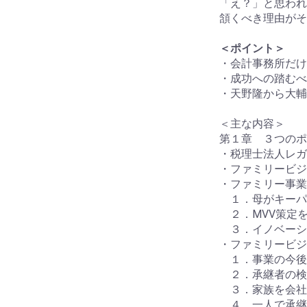
「え？」と思われ
頷くべき理由がそ
＜ポイント＞
・会計事務所だけ
・成功への踏むべ
・天野隆から大輔
＜主な内容＞
第１章 ３つのポ
・税理士法人レガ
・ファミリービジ
・ファミリー事業
１．母がキーパ
２．MVV策定
３．イノベーシ
・ファミリービジ
１．事業の今後
２．承継者の検
３．家族を会社
４．一人で承継