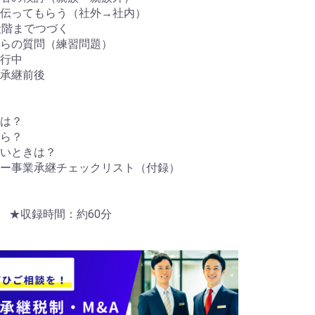
伝ってもらう（社外→社内）
階までつづく
らの質問（練習問題）
行中
承継前後
は？
ら？
いときは？
ー事業承継チェックリスト（付録）
売 ★収録時間：約60分