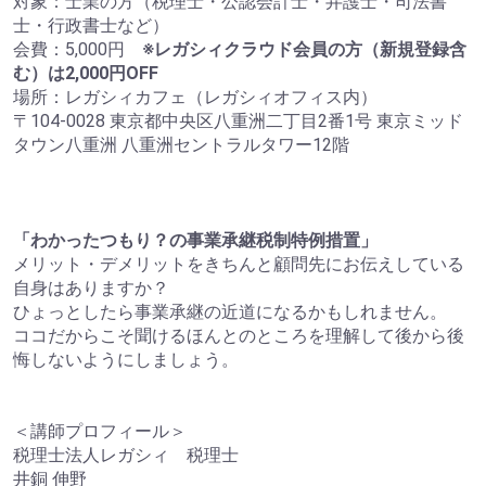
対象：士業の方（税理士・公認会計士・弁護士・司法書
士・行政書士など）
会費：5,000円
※レガシィクラウド会員の方（新規登録含
む）は2,000円OFF
場所：レガシィカフェ（レガシィオフィス内）
〒104-0028 東京都中央区八重洲二丁目2番1号 東京ミッド
タウン八重洲 八重洲セントラルタワー12階
「わかったつもり？の事業承継税制特例措置」
メリット・デメリットをきちんと顧問先にお伝えしている
自身はありますか？
ひょっとしたら事業承継の近道になるかもしれません。
ココだからこそ聞けるほんとのところを理解して後から後
悔しないようにしましょう。
＜講師プロフィール＞
税理士法人レガシィ 税理士
井銅 伸野