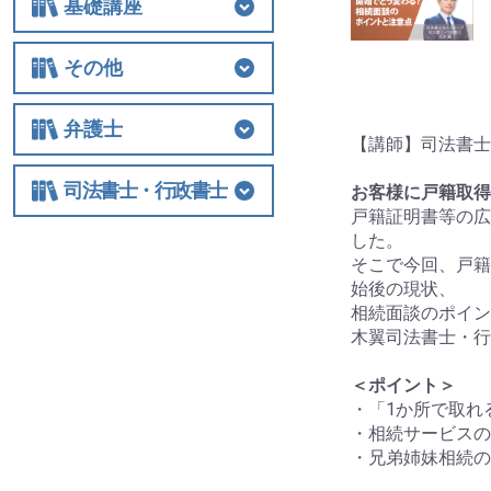
基礎講座
基礎講座
相続税
法人関連
その他
その他
士業経営
国際税務
保険
税制改正全般
ビジネス
借地権
弁護士
【講師】司法書士
弁護士
相続
交通事故
離婚
労働
不動産・建築
債権回収
民事訴訟
顧客対応・顧問契約
事務所経営・運営
その他
司法書士・行政書士
お客様に戸籍取得
戸籍証明書等の広
司法書士・行政書士
した。
そこで今回、戸籍
始後の現状、
相続面談のポイン
木翼司法書士・行
＜ポイント＞
・「1か所で取れ
・相続サービスの
・兄弟姉妹相続の