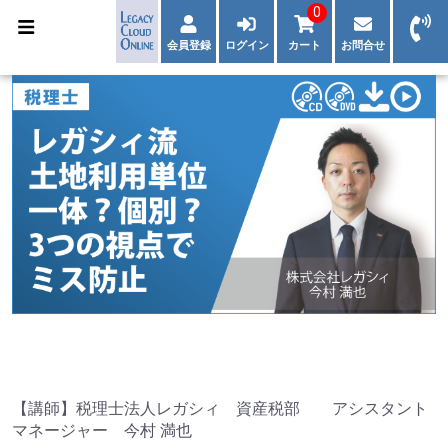
0
会員登録
ログイン
カート
お問合せ
【講師】税理士法人レガシィ 資産税部 アシスタント
マネージャー 今村 満也