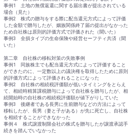
事例1 土地の無償返還に関する届出書が提出されている
場合（見た）
事例2 株式の贈与をする際に配当還元方式によって評価
した金額で贈与したが、姻族関係終了届の提出がなかった
ため自社株は原則的評価方式で評価された（聞いた）
事例3 全損タイプの生命保険や経営セーフティ共済（聞
いた）
第二章 自社株の移転対策の失敗事例
事例1 同族株主でも配当還元方式によって評価すること
ができたのに、一定数以上の議決権を取得したために原則
的評価方式によって評価されることになった
事例2 自社株の相続税評価額が低いタイミングをとらえ
て、相続時精算課税贈与によって自社株を贈与したが、相
続開始時の自社株の相続税評価額が値下がりしていた
事例3 後継者である長男に生前贈与などの方法によって
移転したが、長男（妻と子がある）が先に死亡し、自社株
を相続することができなかった
事例４ 株式譲渡制限会社の株式を贈与したが譲渡承認手
続きを踏んでいなかった