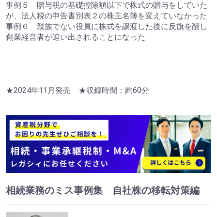
事例５ 贈与税の基礎控除額以下で株式の贈与をしていた
が、法人税の申告書別表２の株主名簿を変えていなかった
事例６ 親族でない役員に株式を譲渡した後に反旗を翻し
創業経営者が追い出されることになった
★2024年11月発売 ★収録時間：約60分
相続業務のミス事例集 自社株の移転対策編