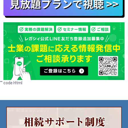
"
"
code Html