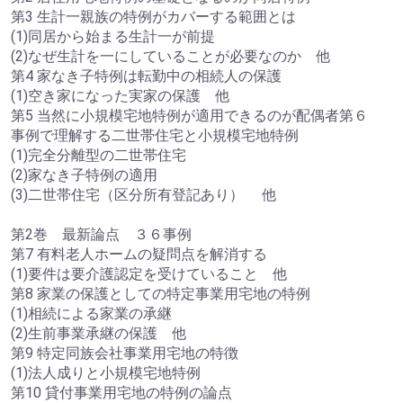
第3 生計一親族の特例がカバーする範囲とは
(1)同居から始まる生計一が前提
(2)なぜ生計を一にしていることが必要なのか 他
第4 家なき子特例は転勤中の相続人の保護
(1)空き家になった実家の保護 他
第5 当然に小規模宅地特例が適用できるのが配偶者第６
事例で理解する二世帯住宅と小規模宅地特例
(1)完全分離型の二世帯住宅
(2)家なき子特例の適用
(3)二世帯住宅（区分所有登記あり） 他
第2巻 最新論点 ３６事例
第7 有料老人ホームの疑問点を解消する
(1)要件は要介護認定を受けていること 他
第8 家業の保護としての特定事業用宅地の特例
(1)相続による家業の承継
(2)生前事業承継の保護 他
第9 特定同族会社事業用宅地の特徴
(1)法人成りと小規模宅地特例
第10 貸付事業用宅地の特例の論点