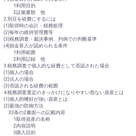
1利用目的
2証拠書類 他
2.別荘を経費にするには
(1)取得時の会計・税務処理
(2)毎年の維持管理費等
(3)税務調査・裁決事例、判例での判断基準
(4)損金算入が認められる条件
1利用範囲
2利用記録 他
3.税務調査で個人的な経費として否認された場合
(1)個人の場合
(2)法人の場合
(3)否認される経費の範囲
4.税務調査選定のきっかけになりやすい危ない資産とは
(1)個人的嗜好が強い資産とは
(2)最強の防御方法
33条の2書面への記載内容
1取得資産の名称
2内容説明
3購入目的