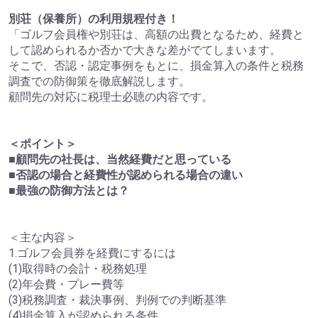
別荘（保養所）の利用規程付き！
「ゴルフ会員権や別荘は、高額の出費となるため、経費と
して認められるか否かで大きな差がでてしまいます。
そこで、否認・認定事例をもとに、損金算入の条件と税務
調査での防御策を徹底解説します。
顧問先の対応に税理士必聴の内容です。
＜ポイント＞
■顧問先の社長は、当然経費だと思っている
■否認の場合と経費性が認められる場合の違い
■最強の防御方法とは？
＜主な内容＞
1.ゴルフ会員券を経費にするには
(1)取得時の会計・税務処理
(2)年会費・プレー費等
(3)税務調査・裁決事例、判例での判断基準
(4)損金算入が認められる条件