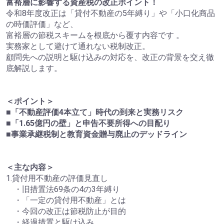
富裕層に影響する資産税の改正ポイント！
令和8年度改正は「貸付不動産の5年縛り」や「小口化商品
の時価評価」など、
富裕層の節税スキームを根底から覆す内容です 。
実務家として避けて通れない税制改正。
顧問先への説明と駆け込みの対応を、改正の背景を交え徹
底解説します。
＜ポイント＞
■「不動産評価4本立て」時代の到来と実務リスク
■「1.65億円の壁」と申告不要所得への目配り
■事業承継税制と教育資金贈与廃止のデッドライン
＜主な内容＞
1.貸付用不動産の評価見直し
・旧措置法69条の4の3年縛り
・「一定の貸付用不動産」とは
・今回の改正は節税防止が目的
・経過措置と駆け込み