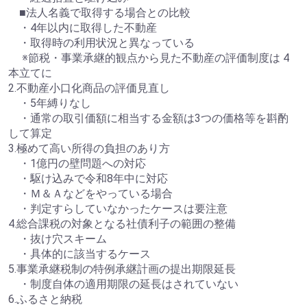
■法人名義で取得する場合との比較
・4年以内に取得した不動産
・取得時の利用状況と異なっている
※節税・事業承継的観点から見た不動産の評価制度は 4
本立てに
2.不動産小口化商品の評価見直し
・5年縛りなし
・通常の取引価額に相当する金額は3つの価格等を斟酌
して算定
3.極めて高い所得の負担のあり方
・1億円の壁問題への対応
・駆け込みで令和8年中に対応
・Ｍ＆Ａなどをやっている場合
・判定すらしていなかったケースは要注意
4.総合課税の対象となる社債利子の範囲の整備
・抜け穴スキーム
・具体的に該当するケース
5.事業承継税制の特例承継計画の提出期限延長
・制度自体の適用期限の延長はされていない
6.ふるさと納税