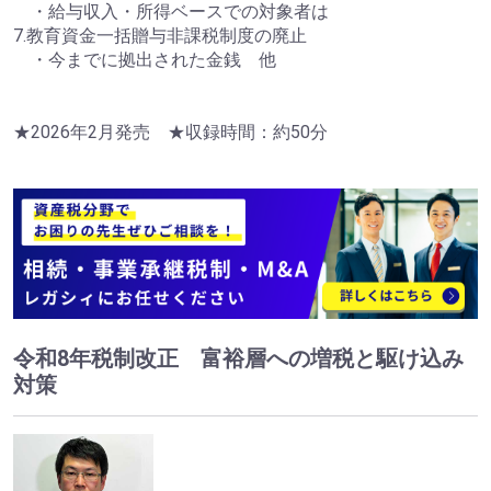
・給与収入・所得ベースでの対象者は
7.教育資金一括贈与非課税制度の廃止
・今までに拠出された金銭 他
★2026年2月発売 ★収録時間：約50分
令和8年税制改正 富裕層への増税と駆け込み
対策