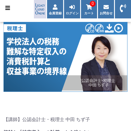
0
会員登録
ログイン
カート
お問合せ
【講師】公認会計士・税理士 中田 ちず子