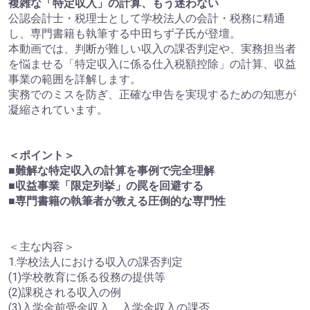
複雑な「特定収入」の計算、もう迷わない
公認会計士・税理士として学校法人の会計・税務に精通
し、専門書籍も執筆する中田ちず子氏が登壇。
本動画では、判断が難しい収入の課否判定や、実務担当者
を悩ませる「特定収入に係る仕入税額控除」の計算、収益
事業の範囲を詳解します。
実務でのミスを防ぎ、正確な申告を実現するための知恵が
凝縮されています。
＜ポイント＞
■難解な特定収入の計算を事例で完全理解
■収益事業「限定列挙」の罠を回避する
■専門書籍の執筆者が教える圧倒的な専門性
＜主な内容＞
1.学校法人における収入の課否判定
(1)学校教育に係る役務の提供等
(2)課税される収入の例
(3)入学金前受金収入、入学金収入の課否