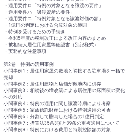
・適用要件ロ「特例の対象となる譲渡の要件」
・適用要件ハ「譲渡資産の要件」
・適用要件ニ「特例対象となる譲渡対価の額」
・1億円の判定における合算対象の範囲
・特例を受けるための手続き
・令和5年度の税制改正による改正内容のまとめ
・被相続人居住用家屋等確認書（別記様式）
・実務的な注意事項
第2巻 特例の活用事例
小問事例1：居住用家屋の敷地と隣接する駐車場を一括で
売却
小問事例2：居住用建物と店舗が敷地内に併存
小問事例3：相続後の増改築による居住用の床面積の変化
への対応
小問事例4：特例の適用に関し譲渡時期により考察
小問事例5：家族信託財産における特例適用の可否
小問事例6：分割して贈与した場合の1億円判定
小問事例7：措置法35条3項と39条の重複適用について
小問事例8：特例における費用と特別控除額の対象