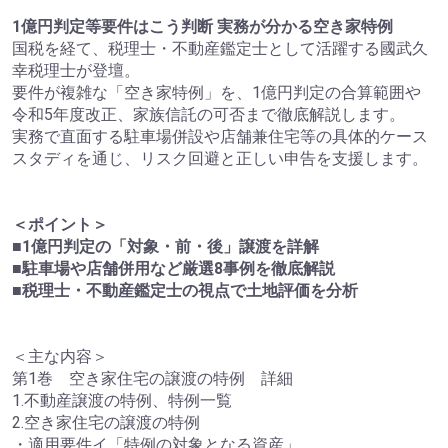
1億円判定等要件はこう判断 実務が分かる空き家特例
国税を経て、税理士・不動産鑑定士として活躍する國武久
幸税理士が登壇。
要件が複雑な「空き家特例」を、1億円判定の合算範囲や
令和5年度改正、家族信託の可否まで徹底解説します。
実務で直面する駐車場併設や店舗兼住宅等の具体的ケース
スタディを通じ、リスク回避と正しい申告を支援します。
＜ポイント＞
■1億円判定の「対象・前・後」譲渡を詳解
■駐車場や店舗併用など厳選8事例を徹底解説
■税理士・不動産鑑定士の視点で土地評価を分析
＜主な内容＞
第1巻 空き家住宅の譲渡の特例 詳細
1.不動産譲渡の特例、特例一覧
2.空き家住宅の譲渡の特例
・適用要件イ「特例の対象となる資産」