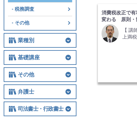
士 斎
税務調査
氏
消費税改正で有
変わる 原則・
その他
択再検討
【 講
上満
業種別
所 
野上 
業種別
医業
農業
非営利法人
介護
税務調査
その他の業種
基礎講座
基礎講座
相続税
法人関連
その他
その他
士業経営
国際税務
保険
税制改正全般
ビジネス
借地権
弁護士
弁護士
相続
交通事故
離婚
労働
不動産・建築
債権回収
民事訴訟
顧客対応・顧問契約
事務所経営・運営
その他
司法書士・行政書士
司法書士・行政書士