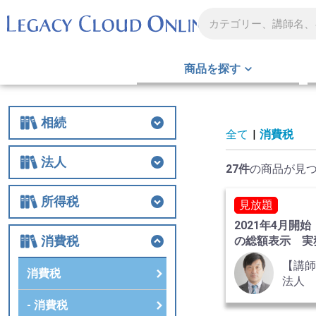
商品を探す
相続
全て
|
消費税
相続
相続税
贈与
財産評価
事業承継
不動産
生前対策
税務調査
その他
法人
27件
の商品が見
法人
法人税
経費
役員関連
特例
組織再編
解散・清算
税務調査
その他
所得税
見放題
2021年4月開
所得税
所得税
譲渡
税務調査
その他
消費税
の総額表示 実
点総ざらいQ&A
【講
消費税
法人
事務
消費税
理士