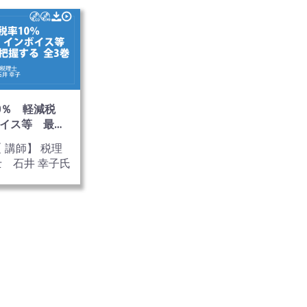
田 達也 氏
0％ 軽減税
イス等 最短
する 全3巻
【 講師】 税理
士 石井 幸子氏