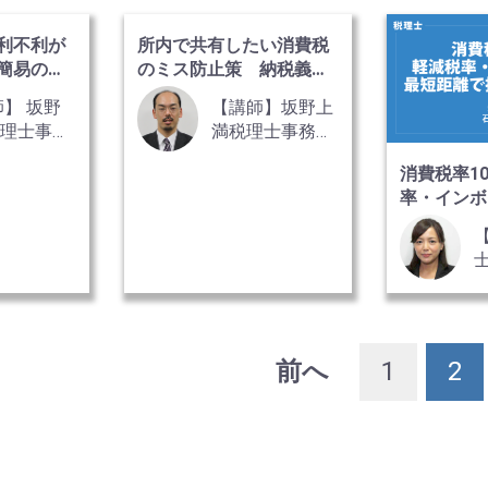
藤 英一
利不利が
所内で共有したい消費税
簡易の選
のミス防止策 納税義
務・事前届出編
師】 坂野
【講師】坂野上
税理士事務
満税理士事務
税理士 坂
所 税理士 坂
消費税率1
満氏
野上 満 氏
率・インボ
距離で把握
前へ
1
2