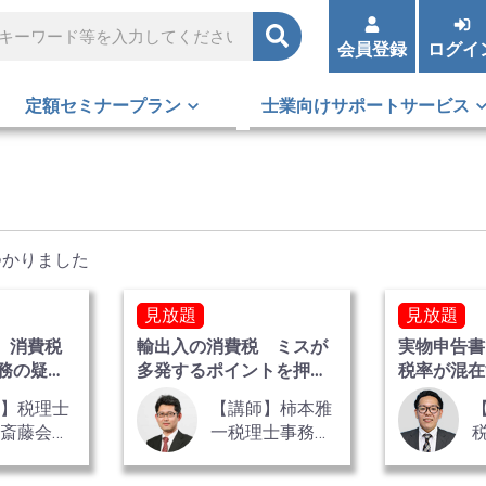
会員登録
ログイ
定額セミナープラン
士業向けサポートサービス
つかりました
見放題
見放題
始 消費税
輸出入の消費税 ミスが
実物申告書
務の疑問
多発するポイントを押さ
税率が混在
える
告書の作成
師】税理士
【講師】柿本雅
【
 斎藤会計
一税理士事務
所 代表税
所 税理士 柿
／行政書
本 雅一 氏