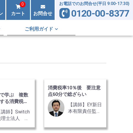
お電話でのお問合せ(平日 9:00-17:30)
0
0120-00-8377
ン
カート
お問合せ
ご利用ガイド
消費税率10％後 要注意
点60分で総ざらい
で学ぶ 複数
する消費税申
【講師】EY新日
本有限責任監査
講師】Switch
法人 フェロ
税理士法人 代
ー 公認会計
表社員 鈴木雄
士・税理士 太
平氏