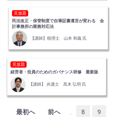
見放題
民法改正・保管制度で自筆証書遺言が変わる 会
計事務所の業務対応法
【講師】税理士 山本 和義 氏
見放題
経営者・役員のためのガバナンス研修 最新版
【講師】 弁護士 髙木 弘明 氏
最初へ
前へ
8
9
...