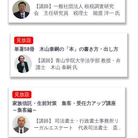
【講師】一般社団法人 租税調査研究
会 主任研究員 税理士 能渡 洋一 氏
見放題
単著58冊 木山泰嗣の「本」の書き方・出し方
【講師】青山学院大学法学部 教授・弁
護士 木山 泰嗣 氏
見放題
家族信託・生前対策 集客・受任力アップ講座
～集客編～
【講師】 司法書士・行政書士事務所リ
ーガルエステート 代表司法書士 斎
藤 竜 氏