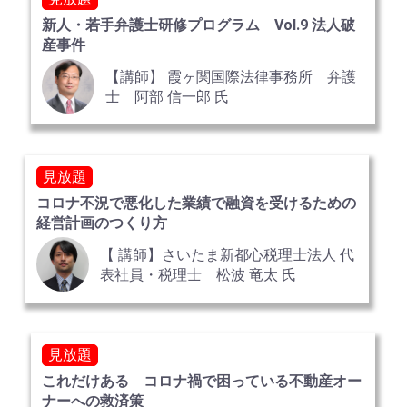
新人・若手弁護士研修プログラム Vol.9 法人破
産事件
【講師】 霞ヶ関国際法律事務所 弁護
士 阿部 信一郎 氏
見放題
コロナ不況で悪化した業績で融資を受けるための
経営計画のつくり方
【 講師】さいたま新都心税理士法人 代
表社員・税理士 松波 竜太 氏
見放題
これだけある コロナ禍で困っている不動産オー
ナーへの救済策