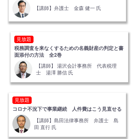
【講師】弁護士 金森 健一 氏
見放題
税務調査を来なくするための名義財産の判定と書
面添付の方法 全2巻
【講師】 湯沢会計事務所 代表税理
士 湯澤 勝信 氏
見放題
コロナ不況下で事業継続 人件費はこう見直せる
【講師】島田法律事務所 弁護士 島
田 直行 氏