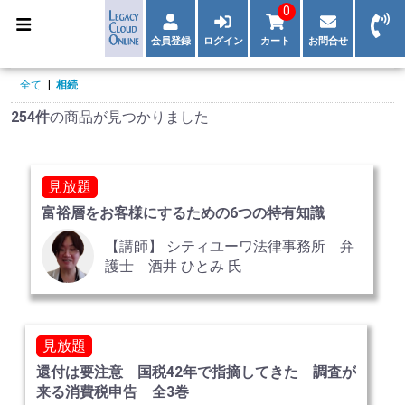
0
会員登録
ログイン
カート
お問合せ
全て
|
相続
254件
の商品が見つかりました
見放題
富裕層をお客様にするための6つの特有知識
【講師】 シティユーワ法律事務所 弁
護士 酒井 ひとみ 氏
見放題
還付は要注意 国税42年で指摘してきた 調査が
来る消費税申告 全3巻