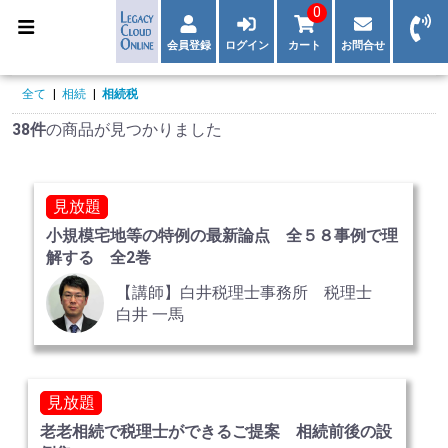
0
会員登録
ログイン
カート
お問合せ
全て
|
相続
|
相続税
38件
の商品が見つかりました
見放題
小規模宅地等の特例の最新論点 全５８事例で理
解する 全2巻
【講師】白井税理士事務所 税理士
白井 一馬
見放題
老老相続で税理士ができるご提案 相続前後の設