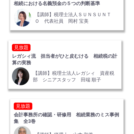
相続における名義預金の５つの判断基準
【講師】税理士法人ＳＵＮＳＵＮＴ
Ｏ 代表社員 岡村 宝美
見放題
レガシィ流 担当者がひと皮むける 相続税の計
算の実務
【講師】税理士法人レガシィ 資産税
部 シニアスタッフ 田端 順子
見放題
会計事務所の確認・研修用 相続業務のミス事例
集 全3巻