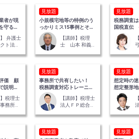
木下 勇人
村
見放題
見放題
業者が現
小規模宅地等の特例のう
税務調査は
を守るた
っかりミス15事例とその
国税直伝 
策
防止 全2巻
の交渉術 
】 弁護士
【講師】税理
ピクト法律
士 山本 和義
所 代表弁
氏
永吉 啓一
見放題
見放題
評価 顧
事務所で共有したい！
想定時の
で説明し
税務調査対応トレーニン
想定整形地
グ たった180分 全3巻
師】税理士
【講師】税理士
巌事務所
法人ＦＰ総合研
 税理士・
究所 理事代理
書士 都築
見放題
見放題