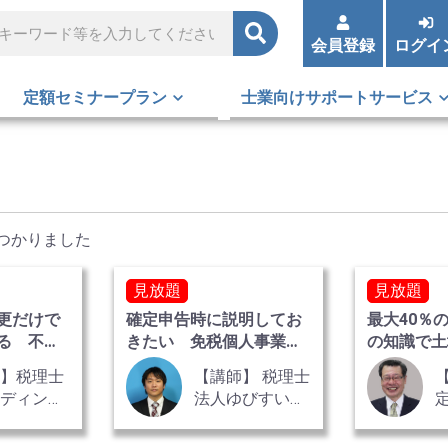
会員登録
ログイ
定額セミナープラン
士業向けサポートサービス
つかりました
見放題
見放題
更だけで
確定申告時に説明してお
最大40％
る 不動
きたい 免税個人事業者
の知識で土
巻
のインボイス対応
を防ぐ 全
師】税理士
【講師】 税理士
レディン
法人ゆびすい
代表社員
税理士 天谷 翔
士・公認会
氏