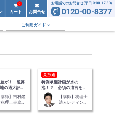
お電話でのお問合せ(平日 9:00-17:30)
0
0120-00-8377
ン
カート
お問合せ
ご利用ガイド
見放題
の差が！ 道路
特例承継計画が水の
地の過大評価
泡！？ 必須の遺言を手
3巻
間なく説得 全2巻
【講師】吉村鑑
【講師】税理士
定税理士事務
法人レディン
所 税理士・不
グ 代表社員
動産鑑定士 吉
税理士・公認会