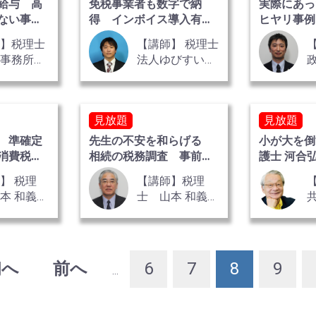
給与 高
免税事業者も数字で納
実際にあっ
ない事実
得 インボイス導入有
ヒヤリ事例
巻
利・不利判定ツール
師】税理士
【講師】 税理士
巌事務所
法人ゆびすい
 税理士・
税理士 天谷 翔
書士 都築
氏
豊
見放題
見放題
 準確定
先生の不安を和らげる
小が大を倒
消費税）
相続の税務調査 事前・
護士 河合
留意点
当日の対応法
】 税理
【講師】税理
本 和義
士 山本 和義
氏
初へ
前へ
6
7
8
9
...