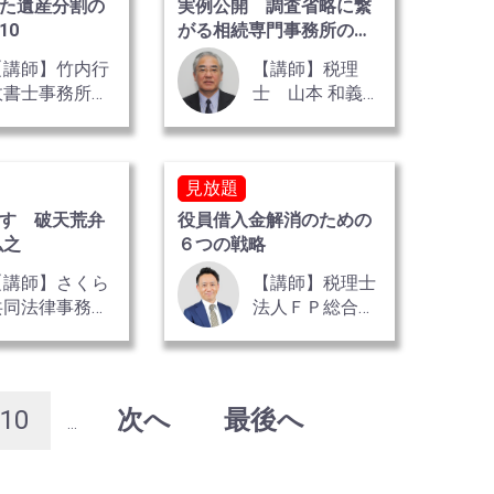
た遺産分割の
実例公開 調査省略に繋
10
がる相続専門事務所の書
面添付 全2巻
【講師】竹内行
【講師】税理
政書士事務所
士 山本 和義
行政書士 竹内
氏
 氏
見放題
す 破天荒弁
役員借入金解消のための
弘之
６つの戦略
【講師】さくら
【講師】税理士
共同法律事務
法人ＦＰ総合研
所 弁護士 河
究所 理事代
合 弘之 氏
理 法人部統括
責任者
10
次へ
最後へ
...