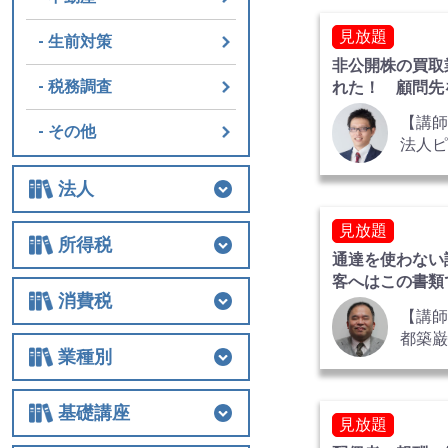
計士 
見放題
氏
生前対策
非公開株の買取
税務調査
れた！ 顧問先
めの少数株主対
【講師
その他
法人
事務
法人
護士 
郎 氏
見放題
法人
法人税
経費
役員関連
特例
組織再編
解散・清算
税務調査
その他
所得税
通達を使わない
客へはこの書類
所得税
所得税
譲渡
税務調査
その他
消費税
た 全2巻
【講
都築
消費税
消費税
税務調査
その他
業種別
代表
行政
業種別
医業
農業
非営利法人
介護
税務調査
その他の業種
巌 氏
基礎講座
見放題