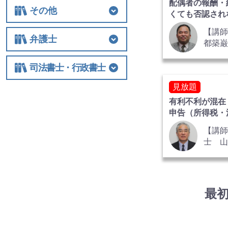
配偶者の報酬・
基礎講座
相続税
法人関連
その他
くても否認され
の積上げ 全2
【講
その他
士業経営
国際税務
保険
税制改正全般
ビジネス
借地権
弁護士
都築
代表
弁護士
相続
交通事故
離婚
労働
不動産・建築
債権回収
民事訴訟
顧客対応・顧問契約
事務所経営・運営
その他
行政
司法書士・行政書士
巌 氏
見放題
司法書士・行政書士
有利不利が混在
申告（所得税・
の実務上の最新
【講師
士 山
氏
最