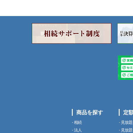
商品を探す
定
相続
見放題
法人
見放題