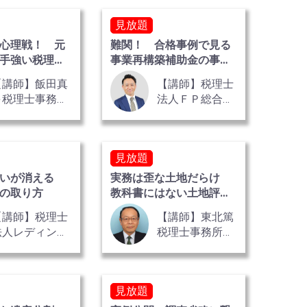
 一成 氏
計士 木下 勇人
見放題
氏
心理戦！ 元
難関！ 合格事例で見る
手強い税理士
事業再構築補助金の事業
令和版
計画の書き方
【講師】飯田真
【講師】税理士
弓税理士事務所
法人ＦＰ総合研
代表税理士 一
究所 理事代理
般社団法人日本
マインドヘルス
見放題
協会 代表理
事 飯田 真弓
迷いが消える
実務は歪な土地だらけ
氏
の取り方
教科書にはない土地評価
の知恵 全2巻
【講師】税理士
【講師】東北篤
法人レディン
税理士事務所
グ 代表社員
税理士・不動産
税理士・公認会
鑑定士 東北 篤
計士 木下 勇人
氏
見放題
氏