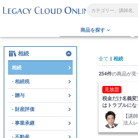
商品を探す
相続
全て
|
相続
相続
254件
の商品が見
相続税
見放題
贈与
税金だけ名義変
はトラブルにな
財産評価
産の相続 全2
【講
法人
事業承継
グ 
税理
不動産