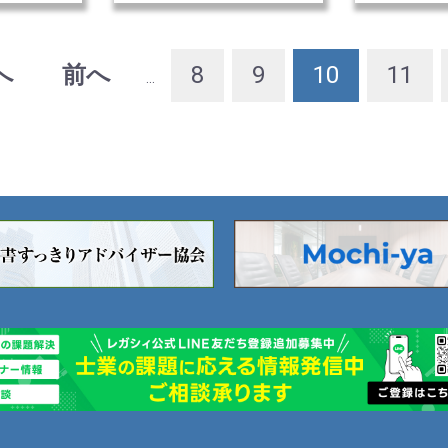
10名様（定員を
様（定員を
超過した場合抽
した場合抽
選とさせていた
させていた
へ
前へ
8
9
10
11
...
だきます）
ます）