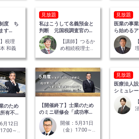
士 栃原 遼太朗
見放題
見放題
制度 ち
私はこうして名義預金と
医業の事業
ます
判断 元国税調査官の５
ら始めるア
正編
つのポイント
巻
師】税理
【講師】つるか
本 和義
め相続税理士事
務所 税理士
平岡 良太
見放題
医療法人
シミュレー
手続き 全
【開催終了】士業のため
業のため
のミニ研修会「成功率
「所有不動
70%超！ 生前対策提案3
節税手法と
開催：5月31日
6月12日
つのコツ」
」
（金）17:00～
7:00～
19:00 ★限定
0 ★限定