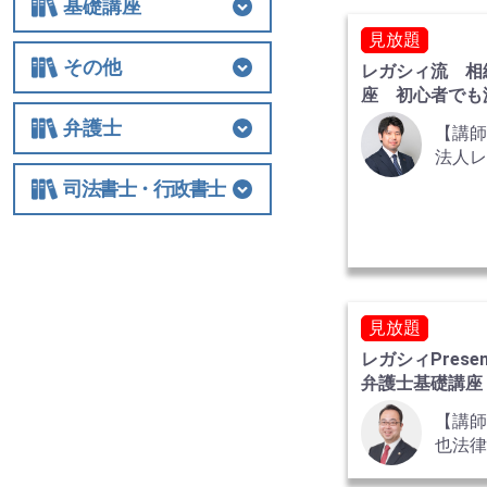
基礎講座
見放題
基礎講座
相続税
法人関連
その他
レガシィ流 相
座 初心者でも
その他
士業経営
国際税務
保険
税制改正全般
ビジネス
借地権
い資料収集編
弁護士
【講
法人
弁護士
相続
交通事故
離婚
労働
不動産・建築
債権回収
民事訴訟
顧客対応・顧問契約
事務所経営・運営
その他
行政
司法書士・行政書士
ガシ
司法書士・行政書士
見放題
レガシィPrese
弁護士基礎講座
【講
也法
弁護士