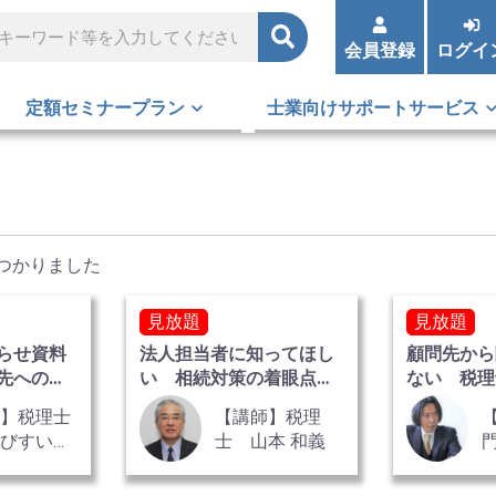
会員登録
ログイ
定額セミナープラン
士業向けサポートサービス
つかりました
見放題
見放題
らせ資料
法人担当者に知ってほし
顧問先から
先への指
い 相続対策の着眼点
ない 税理
応
自社株対策編
社法講座 
師】税理士
【講師】税理
ゆびすい
士 山本 和義
 天谷 翔