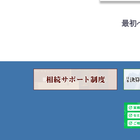
10名
超過
選と
最初
だき