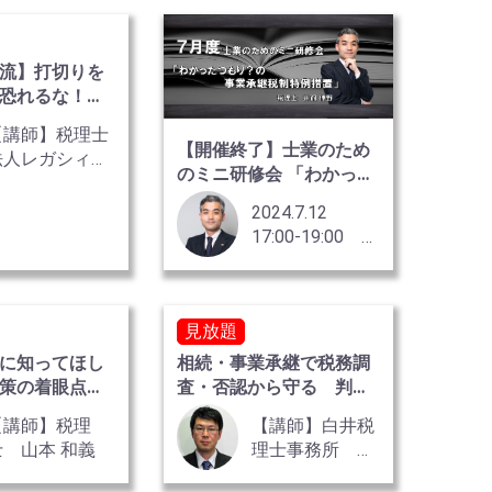
流】打切りを
に恐れるな！
制のリスク
【講師】税理士
【開催終了】士業のため
法人レガシィ
のミニ研修会 「わかった
税理士 井銅 伸
つもり？の事業承継税制
野
2024.7.12
特例措置」
17:00-19:00 ★
限定10名様（定
員を超過した場
合抽選とさせて
見放題
いただきます）
に知ってほし
相続・事業承継で税務調
対策の着眼点
査・否認から守る 判例
編
を活用する視点
【講師】税理
【講師】白井税
士 山本 和義
理士事務所 税
理士 白井一馬