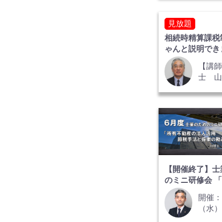
也
見放題
相続時精算課税
ゃんと説明でき
か？ 概要と改
【講
士 山
【開催終了】士
のミニ研修会 
産の法人活用 
開催：
提案の勘どころ
（水）1
19:0