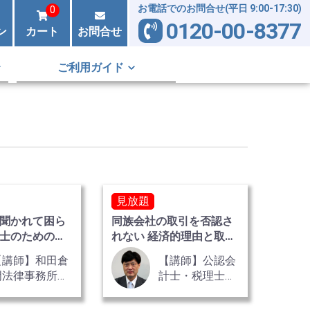
お電話でのお問合せ(平日 9:00-17:30)
0
0120-00-8377
ン
カート
お問合せ
ご利用ガイド
見放題
聞かれて困ら
同族会社の取引を否認さ
士のための会
れない 経済的理由と取引
3巻セット
価額 全2巻
【講師】和田倉
【講師】公認会
門法律事務所
計士・税理士
弁護士 高田 剛
都井 清史