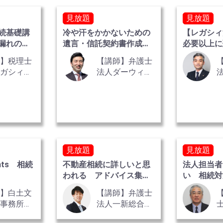
見放題
見放題
続基礎講
冷や汗をかかないための
【レガシィ
漏れのな
遺言・信託契約書作成事
必要以上
例集
事業承継税
師】税理士
【講師】弁護士
レガシィ
法人ダーウィン
書士法人レ
法律事務所 弁
ィ
護士 野俣 智裕
見放題
見放題
nts 相続
不動産相続に詳しいと思
法人担当者
われる アドバイス集・
い 相続
話法
個人事業者
師】白土文
【講師】弁護士
律事務所
法人一新総合法
 白土 文
律事務所 弁護