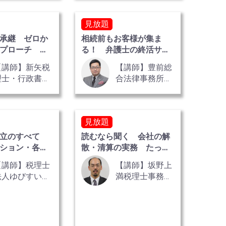
見放題
承継 ゼロか
相続前もお客様が集ま
プローチ 全2
る！ 弁護士の終活サポ
ートの仕組みづくり
【講師】新矢税
【講師】豊前総
理士・行政書士
合法律事務所
事務所 税理
弁護士 西村 幸
士・行政書士
太郎
新矢 健治
見放題
設立のすべて
読むなら聞く 会社の解
ション・各種
散・清算の実務 たった
3巻
120分 全2巻
【講師】税理士
【講師】坂野上
法人ゆびすい
満税理士事務
税理士 中村 圭
所 税理士 坂
吾
野上 満