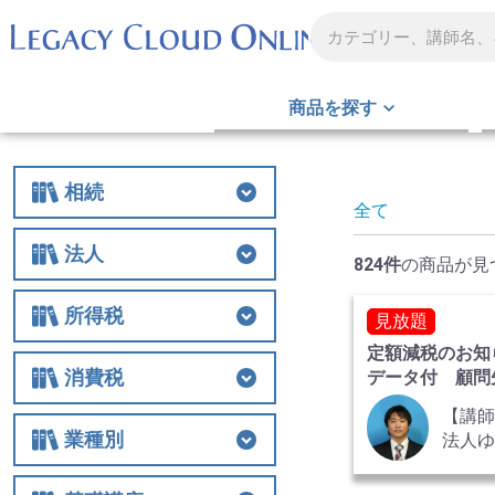
商品を探す
相続
全て
相続
相続税
贈与
財産評価
事業承継
不動産
生前対策
税務調査
その他
法人
824件
の商品が見
法人
法人税
経費
役員関連
特例
組織再編
解散・清算
税務調査
その他
所得税
見放題
定額減税のお知
所得税
所得税
譲渡
税務調査
その他
消費税
データ付 顧問
導方法と実務対
【講
消費税
消費税
税務調査
その他
業種別
法人
税理士
業種別
医業
農業
非営利法人
介護
税務調査
その他の業種