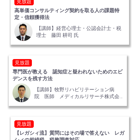
見放題
高単価コンサルティング契約を取る人の課題特
定・信頼獲得法
【講師】経営心理士・公認会計士・税
理士 藤田 耕司 氏
見放題
専門医が教える 認知症と疑われないためのエビ
デンスを残す方法
【講師】牧野リハビリテーション病
院 医師 メディカルリサーチ株式会
社 顧問医 中嶋 浩二 氏
見放題
【レガシィ流】質問にはその場で答えない レガ
シィの相続税 税務調査対応