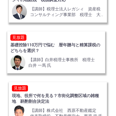
【講師】税理士法人レガシィ 資産税
コンサルティング事業部 税理士 大
山 竜矢
見放題
基礎控除110万円で悩む 暦年贈与と精算課税の
どちらを選択？
【講師】白井税理士事務所 税理士
白井 一馬 氏
見放題
現地、役所で何を見る？市街化調整区域の雑種
地 斟酌割合決定法
【講師】株式会社 西原不動産鑑定