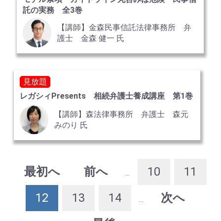
託の実務 全3巻
【講師】金森民事信託法律事務所 弁
護士 金森 健一 氏
見放題
レガシィPresents 相続弁護士養成講座 第1巻
【講師】森法律事務所 弁護士 森元
みのり 氏
最初へ
前へ
10
11
...
12
13
14
次へ
...