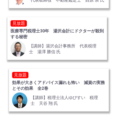
代表取締役 不動産鑑定士 西原 崇 氏
見放題
医療専門税理士30年 湯沢会計にドクターが殺到
する秘密
【講師】湯沢会計事務所 代表税理
士 湯澤 勝信 氏
見放題
効果が大きくアドバイス漏れも怖い 減資の実務
とその効果 全2巻
【講師】税理士法人ゆびすい 税理
士 天谷 翔 氏