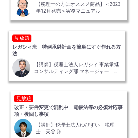
【税理士の方にオススメ商品】＜2023
年12月発売＞実務マニュアル
見放題
レガシィ流 特例承継計画を簡単にすぐ作れる方
法
【講師】税理士法人レガシィ 事業承継
コンサルティング部 マネージャー 税
理士 井銅 伸野
見放題
改正・要件変更で混乱中 電帳法等の必須対応事
項・後回し事項
【講師】税理士法人ゆびすい 税理
士 天谷 翔