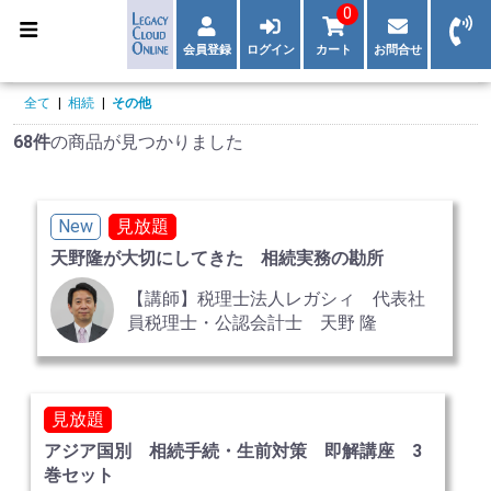
0
会員登録
ログイン
カート
お問合せ
全て
|
相続
|
その他
68件
の商品が見つかりました
New
見放題
天野隆が大切にしてきた 相続実務の勘所
【講師】税理士法人レガシィ 代表社
員税理士・公認会計士 天野 隆
見放題
アジア国別 相続手続・生前対策 即解講座 3
巻セット