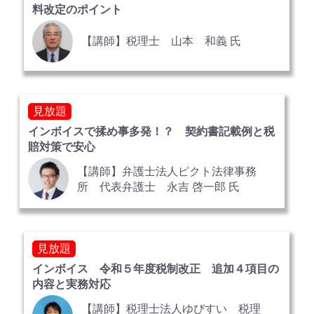
料改定のポイント
【講師】税理士 山本 和義 氏
見放題
インボイスで揉め事多発！？ 契約書記載例と税
賠対策で安心
【講師】弁護士法人ピクト法律事務
所 代表弁護士 永吉 啓一郎 氏
見放題
インボイス 令和５年度税制改正 追加４項目の
内容と実務対応
【講師】税理士法人ゆびすい 税理