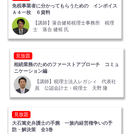
免税事業者に分かってもらうための インボイス
Ａ４一枚 ６資料
【講師】落合健裕税理士事務所 税理
士 落合 健裕 氏
見放題
相続業務のためのファーストアプローチ コミュ
ニケーション編
【講師】税理士法人レガシィ 代表社
員 公認会計士・税理士 天野 隆
見放題
大石篤史弁護士の手腕 一族内経営権争いの予
防・解決策 全3巻