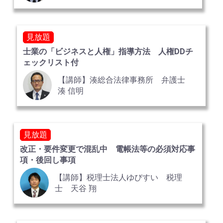
見放題
士業の「ビジネスと人権」指導方法 人権DDチ
ェックリスト付
【講師】湊総合法律事務所 弁護士
湊 信明
見放題
改正・要件変更で混乱中 電帳法等の必須対応事
項・後回し事項
【講師】税理士法人ゆびすい 税理
士 天谷 翔