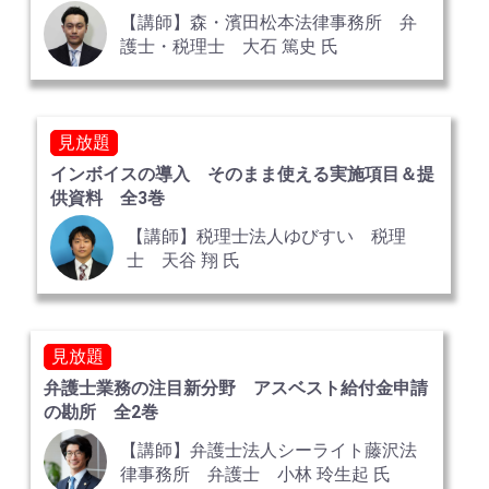
【講師】森・濱田松本法律事務所 弁
護士・税理士 大石 篤史 氏
見放題
インボイスの導入 そのまま使える実施項目＆提
供資料 全3巻
【講師】税理士法人ゆびすい 税理
士 天谷 翔 氏
見放題
弁護士業務の注目新分野 アスベスト給付金申請
の勘所 全2巻
【講師】弁護士法人シーライト藤沢法
律事務所 弁護士 小林 玲生起 氏