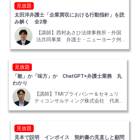
見放題
太田洋弁護士「企業買収における行動指針」を読
み解く 全2巻
【講師】西村あさひ法律事務所・外国
法共同事業 弁護士・ニューヨーク州
弁護士 太田 洋
見放題
「敵」か「味方」か ChatGPT×弁護士業務 丸
わかり
【講師】TMIプライバシー＆セキュリ
ティコンサルティング株式会社 代表
取締役
見放題
見本で説明 インボイス 契約書の見直しと顧問