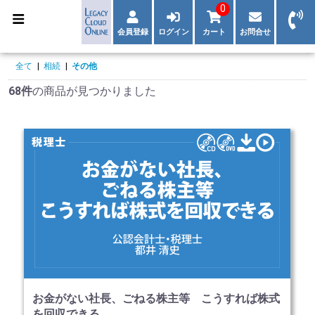
0
会員登録
ログイン
カート
お問合せ
全て
|
相続
|
その他
68件
の商品が見つかりました
お金がない社長、ごねる株主等 こうすれば株式
を回収できる