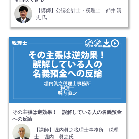
【講師】公認会計士・税理士 都井 清
史 氏
その主張は逆効果！ 誤解している人の名義預金
への反論
【講師】堀内眞之税理士事務所 税理
士 堀内 眞之氏