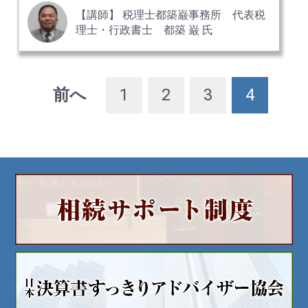
【講師】 税理士都築巌事務所 代表税
理士・行政書士 都築 巌 氏
前へ
1
2
3
4