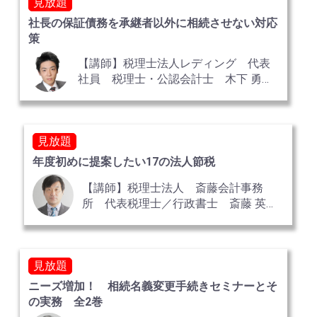
見放題
社長の保証債務を承継者以外に相続させない対応
策
【講師】税理士法人レディング 代表
社員 税理士・公認会計士 木下 勇人
氏
見放題
年度初めに提案したい17の法人節税
【講師】税理士法人 斎藤会計事務
所 代表税理士／行政書士 斎藤 英一
氏
見放題
ニーズ増加！ 相続名義変更手続きセミナーとそ
の実務 全2巻