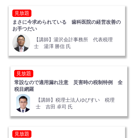
見放題
まさに今求められている 歯科医院の経営改善の
お手つだい
【講師】湯沢会計事務所 代表税理
士 湯澤 勝信 氏
見放題
常設なので適用漏れ注意 災害時の税制特例 全
税目網羅
【講師】税理士法人ゆびすい 税理
士 吉田 卓司 氏
見放題