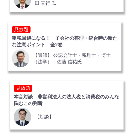
田 直行 氏
見放題
租税回避になる！ 子会社の整理・統合時の新た
な注意ポイント 全2巻
【講師】 公認会計士・税理士・博士
（法学） 佐藤 信祐氏
見放題
本音対談 非営利法人の法人税と消費税のみんな
悩むこの判断
【対談】