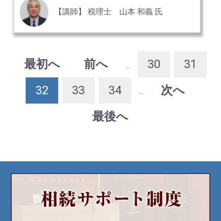
【講師】 税理士 山本 和義 氏
最初へ
前へ
30
31
...
32
33
34
次へ
...
最後へ