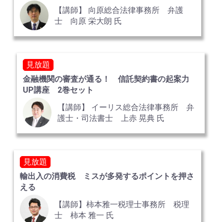
【講師】 向原総合法律事務所 弁護
士 向原 栄大朗 氏
見放題
金融機関の審査が通る！ 信託契約書の起案力
UP講座 2巻セット
【講師】 イーリス総合法律事務所 弁
護士・司法書士 上赤 晃典 氏
見放題
輸出入の消費税 ミスが多発するポイントを押さ
える
【講師】柿本雅一税理士事務所 税理
士 柿本 雅一 氏