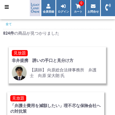
0
会員登録
ログイン
カート
お問合せ
全て
824件
の商品が見つかりました
見放題
非弁提携 誘いの手口と見分け方
【講師】 向原総合法律事務所 弁護
士 向原 栄大朗 氏
見放題
「弁護士費用を減額したい」理不尽な保険会社へ
の対抗策