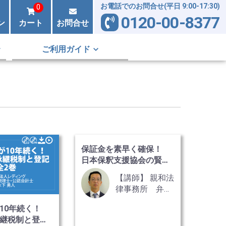
お電話でのお問合せ(平日 9:00-17:30)
0
0120-00-8377
ン
カート
お問合せ
ご利用ガイド
保証金を素早く確保！
日本保釈支援協会の賢い
利用法
【講師】 親和法
律事務所 弁護
士 明石 法彦
10年続く！
氏
継税制と登