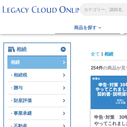
商品を探す
相続
全て
|
相続
相続
254件
の商品が見
相続税
贈与
財産評価
事業承継
申告･対策 30
やってこれまし
不動産