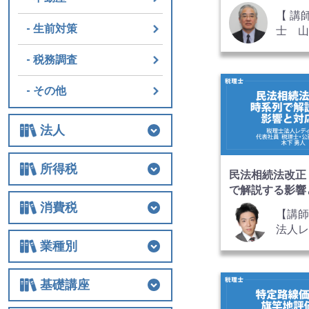
の契約書･説明
【 講
巻
生前対策
士 山
氏
税務調査
その他
法人
法人
法人税
経費
役員関連
特例
組織再編
解散・清算
税務調査
その他
所得税
民法相続法改正
で解説する影響
所得税
所得税
譲渡
税務調査
その他
消費税
【講師
法人
消費税
消費税
税務調査
その他
代表
業種別
士・
木下 
業種別
医業
農業
非営利法人
介護
税務調査
その他の業種
基礎講座