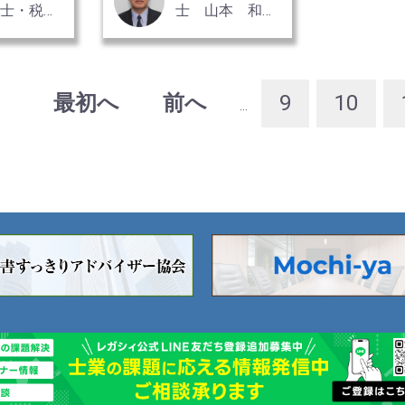
計士・税理
士 山本 和
所 代表
義 氏
会計士・税
・
最初へ
前へ
9
10
...