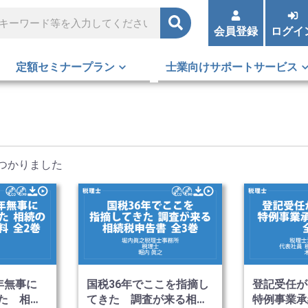
会員登録
ログイ
定額セミナープラン
士業向けサポートサービス
つかりました
年無事に
国税36年でここを指摘し
登記受任が
た 相続
てきた 調査が来る相続
特例事業承