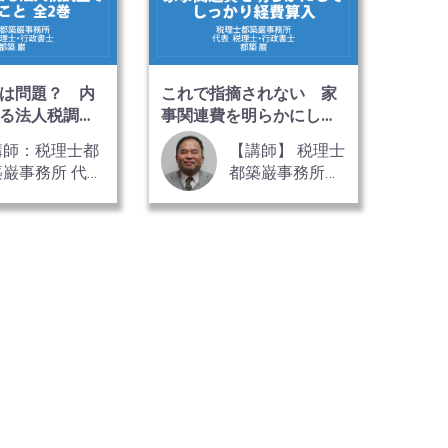
は問題？ 内
これで指摘されない 家
る法人税調査
事関連費を明らかにして
と 全2巻
しっかり経費算入
講師：税理士都
【講師】 税理士
築巌事務所 代表
都築巌事務所
税理士・行政書
代表税理士・行
 都築 巌 氏
政書士 都築 巌
氏