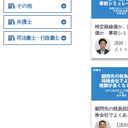
基礎講座
相続税
法人関連
その他
その他
士業経営
国際税務
保険
税制改正全般
ビジネス
借地権
弁護士
特定路線価か、
価か 事前シミ
弁護士
相続
交通事故
離婚
労働
不動産・建築
債権回収
民事訴訟
顧客対応・顧問契約
事務所経営・運営
その他
司法書士・行政書士
ョン
講師
人ト
司法書士・行政書士
ズ 代
理士 
氏
顧問先の税負担
株会社でよくあ
高くなるケース
【講