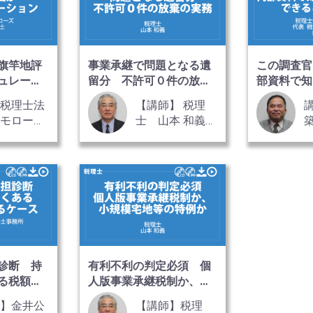
旗竿地評
事業承継で問題となる遺
この調査官
ュレーシ
留分 不許可０件の放棄
部資料で知
の実務
でできるこ
：税理士法
【講師】 税理
ゥモロー
士 山本 和義
表社員 税
氏
大塚 英司
士
診断 持
有利不利の判定必須 個
る税額が
人版事業承継税制か、小
規模宅地等の特例か
師】金井公
【講師】税理