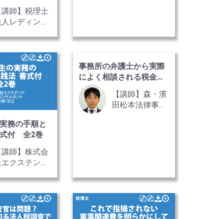
【講師】税理士
法人レディン
グ 代表社員
事務所の弁護士から実際
によく相談される税金問
題
【講師】森・濱
田松本法律事務
所 税理士 間
実務の手順と
所 光洋 氏
式付 全2巻
【講師】株式会
社エクステン
ド 上席コンサ
ルタント 今野
洋之氏